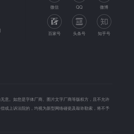
微信
QQ
微博
网
百家号
头条号
知乎号
为无意。如您是字体厂商、图片文字厂商等版权方，且不允许
赔偿或上诉法院的，均视为新型网络碰瓷及敲诈勒索，将不予