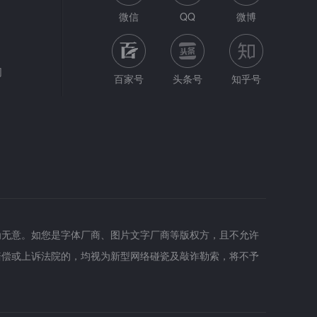
微信
QQ
微博
网
百家号
头条号
知乎号
为无意。如您是字体厂商、图片文字厂商等版权方，且不允许
赔偿或上诉法院的，均视为新型网络碰瓷及敲诈勒索，将不予