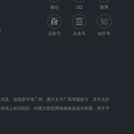
微信
QQ
微博
网
百家号
头条号
知乎号
为无意。如您是字体厂商、图片文字厂商等版权方，且不允许
赔偿或上诉法院的，均视为新型网络碰瓷及敲诈勒索，将不予