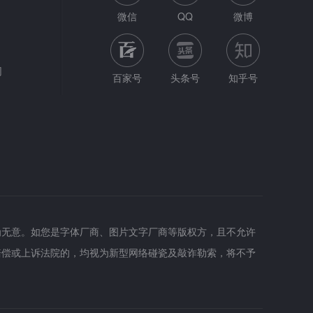
微信
QQ
微博
网
百家号
头条号
知乎号
为无意。如您是字体厂商、图片文字厂商等版权方，且不允许
赔偿或上诉法院的，均视为新型网络碰瓷及敲诈勒索，将不予