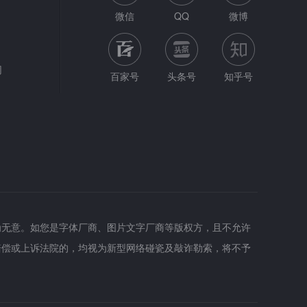
微信
QQ
微博
网
百家号
头条号
知乎号
为无意。如您是字体厂商、图片文字厂商等版权方，且不允许
赔偿或上诉法院的，均视为新型网络碰瓷及敲诈勒索，将不予