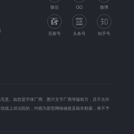
微信
QQ
微博
网
百家号
头条号
知乎号
为无意。如您是字体厂商、图片文字厂商等版权方，且不允许
赔偿或上诉法院的，均视为新型网络碰瓷及敲诈勒索，将不予