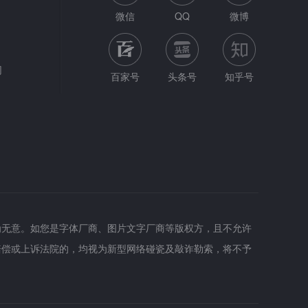
微信
QQ
微博
网
百家号
头条号
知乎号
为无意。如您是字体厂商、图片文字厂商等版权方，且不允许
赔偿或上诉法院的，均视为新型网络碰瓷及敲诈勒索，将不予