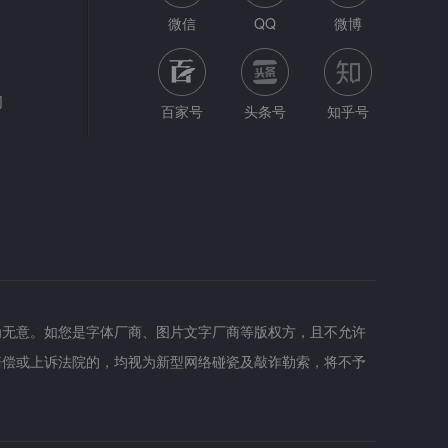
微信
QQ
微博
网
百家号
头条号
知乎号
为无意。如您是字体厂商、图片文字厂商等版权方，且不允许
赔偿或上诉法院的，均视为新型网络碰瓷及敲诈勒索，将不予