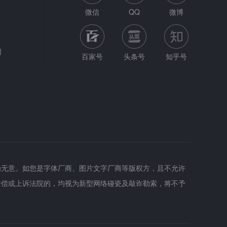
微信
QQ
微博
网
百家号
头条号
知乎号
为无意。如您是字体厂商、图片文字厂商等版权方，且不允许
赔偿或上诉法院的，均视为新型网络碰瓷及敲诈勒索，将不予