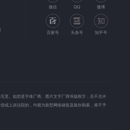
微信
QQ
微博
网
百家号
头条号
知乎号
为无意。如您是字体厂商、图片文字厂商等版权方，且不允许
赔偿或上诉法院的，均视为新型网络碰瓷及敲诈勒索，将不予