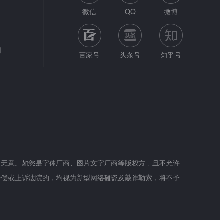
微信
QQ
微博
网
百家号
头条号
知乎号
为无意。如您是字体厂商、图片文字厂商等版权方，且不允许
赔偿或上诉法院的，均视为新型网络碰瓷及敲诈勒索，将不予