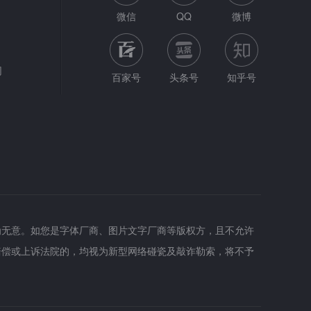
微信
QQ
微博
网
百家号
头条号
知乎号
为无意。如您是字体厂商、图片文字厂商等版权方，且不允许
赔偿或上诉法院的，均视为新型网络碰瓷及敲诈勒索，将不予