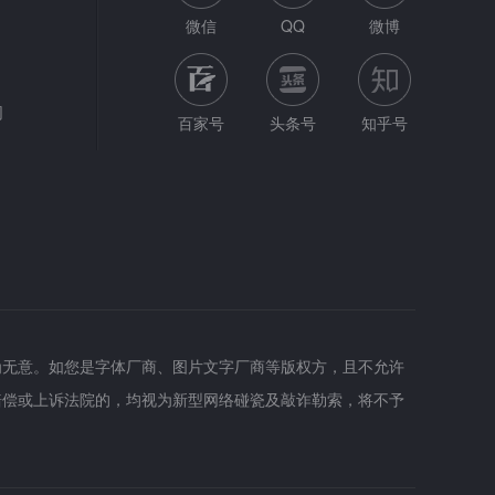
微信
QQ
微博
网
百家号
头条号
知乎号
为无意。如您是字体厂商、图片文字厂商等版权方，且不允许
赔偿或上诉法院的，均视为新型网络碰瓷及敲诈勒索，将不予