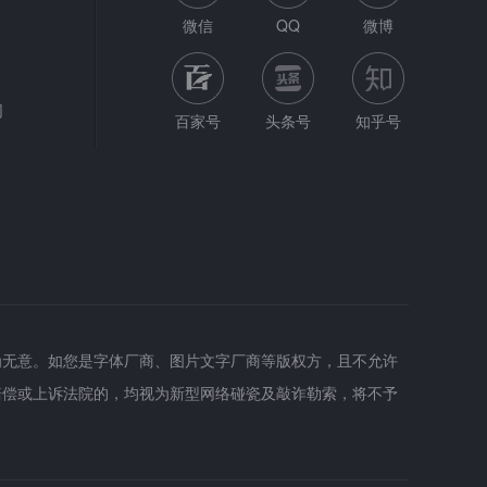
微信
QQ
微博
网
百家号
头条号
知乎号
为无意。如您是字体厂商、图片文字厂商等版权方，且不允许
赔偿或上诉法院的，均视为新型网络碰瓷及敲诈勒索，将不予