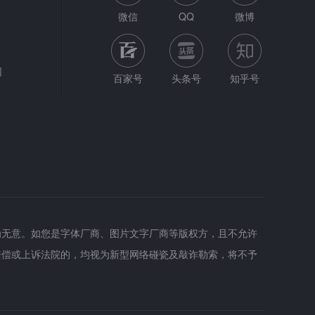
微信
QQ
微博
网
百家号
头条号
知乎号
为无意。如您是字体厂商、图片文字厂商等版权方，且不允许
赔偿或上诉法院的，均视为新型网络碰瓷及敲诈勒索，将不予