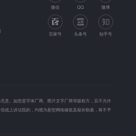
微信
QQ
微博
网
百家号
头条号
知乎号
为无意。如您是字体厂商、图片文字厂商等版权方，且不允许
赔偿或上诉法院的，均视为新型网络碰瓷及敲诈勒索，将不予