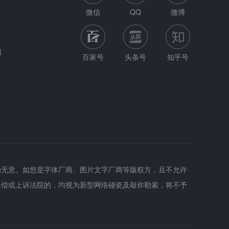
微信
QQ
微博
网
百家号
头条号
知乎号
为无意。如您是字体厂商、图片文字厂商等版权方，且不允许
赔偿或上诉法院的，均视为新型网络碰瓷及敲诈勒索，将不予