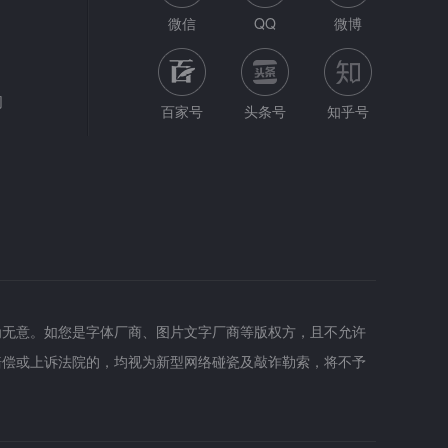
微信
QQ
微博
网
百家号
头条号
知乎号
为无意。如您是字体厂商、图片文字厂商等版权方，且不允许
赔偿或上诉法院的，均视为新型网络碰瓷及敲诈勒索，将不予