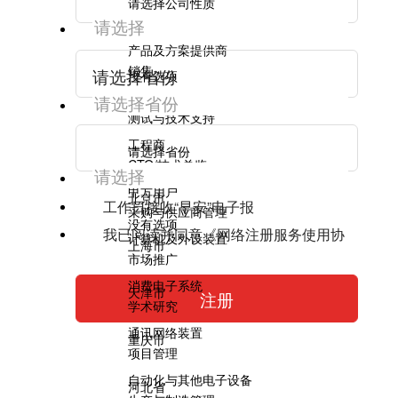
请选择公司性质
研发工程师
产品及方案提供商
销售
没有选项
集成商
测试与技术支持
工程商
请选择省份
CTO/技术总监
甲方用户
北京市
工作日接收“早安”电子报
采购与供应商管理
没有选项
我已阅读并同意
《网络注册服务使用协
计算机及外设装置
上海市
议》
市场推广
消费电子系统
天津市
学术研究
通讯网络装置
重庆市
项目管理
自动化与其他电子设备
河北省