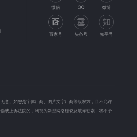
微信
QQ
微博
网
百家号
头条号
知乎号
为无意。如您是字体厂商、图片文字厂商等版权方，且不允许
赔偿或上诉法院的，均视为新型网络碰瓷及敲诈勒索，将不予