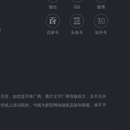
微信
QQ
微博
网
百家号
头条号
知乎号
为无意。如您是字体厂商、图片文字厂商等版权方，且不允许
赔偿或上诉法院的，均视为新型网络碰瓷及敲诈勒索，将不予