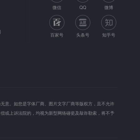
微信
QQ
微博
网
百家号
头条号
知乎号
为无意。如您是字体厂商、图片文字厂商等版权方，且不允许
赔偿或上诉法院的，均视为新型网络碰瓷及敲诈勒索，将不予