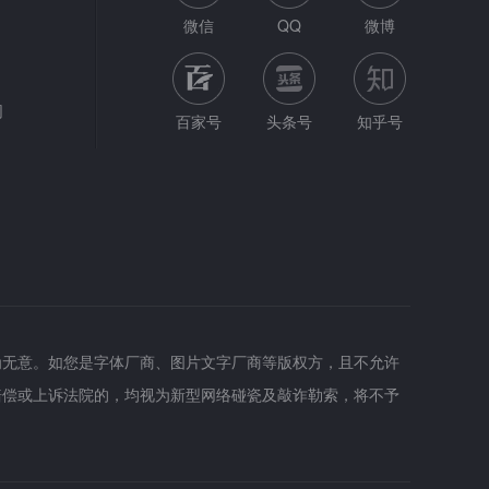
微信
QQ
微博
网
百家号
头条号
知乎号
为无意。如您是字体厂商、图片文字厂商等版权方，且不允许
赔偿或上诉法院的，均视为新型网络碰瓷及敲诈勒索，将不予