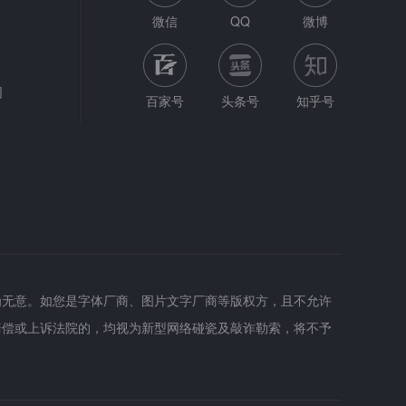
微信
QQ
微博
网
百家号
头条号
知乎号
为无意。如您是字体厂商、图片文字厂商等版权方，且不允许
赔偿或上诉法院的，均视为新型网络碰瓷及敲诈勒索，将不予