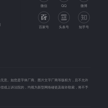
微信
QQ
微博
网
百家号
头条号
知乎号
为无意。如您是字体厂商、图片文字厂商等版权方，且不允许
赔偿或上诉法院的，均视为新型网络碰瓷及敲诈勒索，将不予