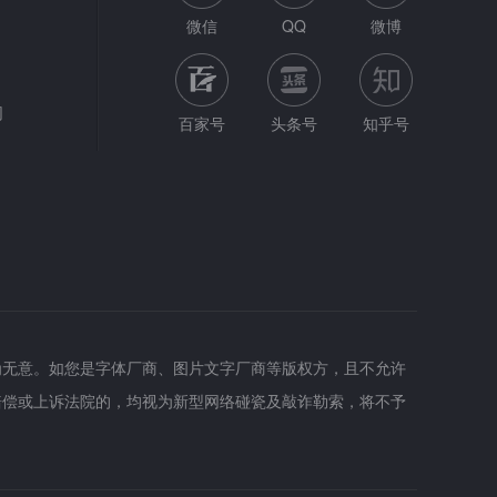
微信
QQ
微博
网
百家号
头条号
知乎号
为无意。如您是字体厂商、图片文字厂商等版权方，且不允许
赔偿或上诉法院的，均视为新型网络碰瓷及敲诈勒索，将不予