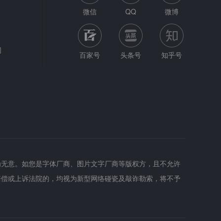
微信
QQ
微博
网
百家号
头条号
知乎号
为无意。如您是字体厂商、图片文字厂商等版权方，且不允许
赔偿或上诉法院的，均视为新型网络碰瓷及敲诈勒索，将不予