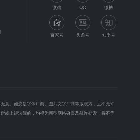
微信
QQ
微博
网
百家号
头条号
知乎号
为无意。如您是字体厂商、图片文字厂商等版权方，且不允许
赔偿或上诉法院的，均视为新型网络碰瓷及敲诈勒索，将不予