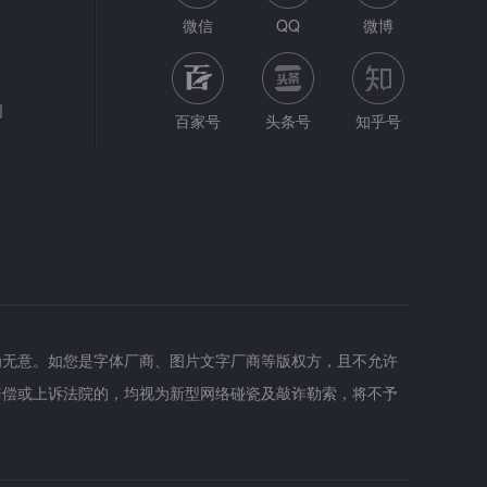
微信
QQ
微博
网
百家号
头条号
知乎号
为无意。如您是字体厂商、图片文字厂商等版权方，且不允许
赔偿或上诉法院的，均视为新型网络碰瓷及敲诈勒索，将不予