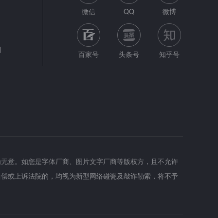
微信
QQ
微博
网
百家号
头条号
知乎号
为无意。如您是字体厂商、图片文字厂商等版权方，且不允许
赔偿或上诉法院的，均视为新型网络碰瓷及敲诈勒索，将不予