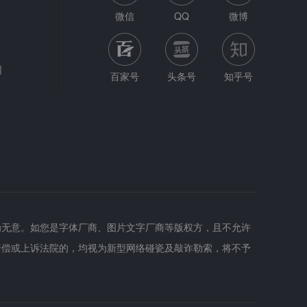
微信
QQ
微博
网
百家号
头条号
知乎号
为无意。如您是字体厂商、图片文字厂商等版权方，且不允许
赔偿或上诉法院的，均视为新型网络碰瓷及敲诈勒索，将不予