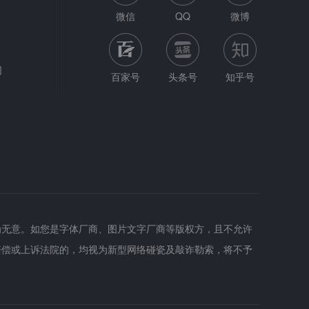
微信
QQ
微博
网
百家号
头条号
知乎号
为无意。如您是字体厂商、图片文字厂商等版权方，且不允许
赔偿或上诉法院的，均视为新型网络碰瓷及敲诈勒索，将不予