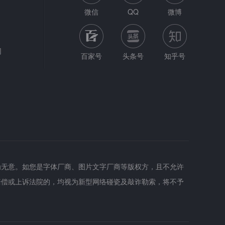
微信
QQ
微博
网
百家号
头条号
知乎号
为无意。如您是字体厂商、图片文字厂商等版权方，且不允许
赔偿或上诉法院的，均视为新型网络碰瓷及敲诈勒索，将不予