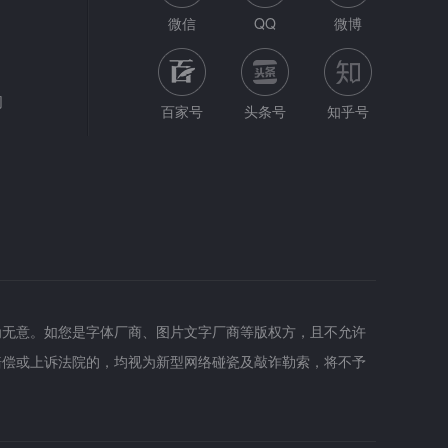
微信
QQ
微博
网
百家号
头条号
知乎号
为无意。如您是字体厂商、图片文字厂商等版权方，且不允许
赔偿或上诉法院的，均视为新型网络碰瓷及敲诈勒索，将不予