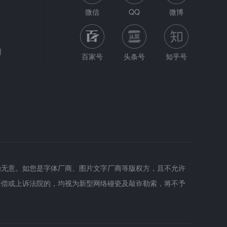
微信
QQ
微博
网
百家号
头条号
知乎号
为无意。如您是字体厂商、图片文字厂商等版权方，且不允许
赔偿或上诉法院的，均视为新型网络碰瓷及敲诈勒索，将不予