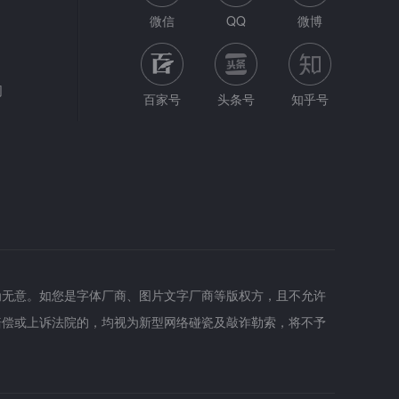
微信
QQ
微博
网
百家号
头条号
知乎号
为无意。如您是字体厂商、图片文字厂商等版权方，且不允许
赔偿或上诉法院的，均视为新型网络碰瓷及敲诈勒索，将不予