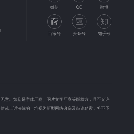
微信
QQ
微博
网
百家号
头条号
知乎号
为无意。如您是字体厂商、图片文字厂商等版权方，且不允许
赔偿或上诉法院的，均视为新型网络碰瓷及敲诈勒索，将不予