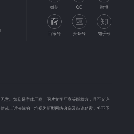
微信
QQ
微博
网
百家号
头条号
知乎号
为无意。如您是字体厂商、图片文字厂商等版权方，且不允许
赔偿或上诉法院的，均视为新型网络碰瓷及敲诈勒索，将不予