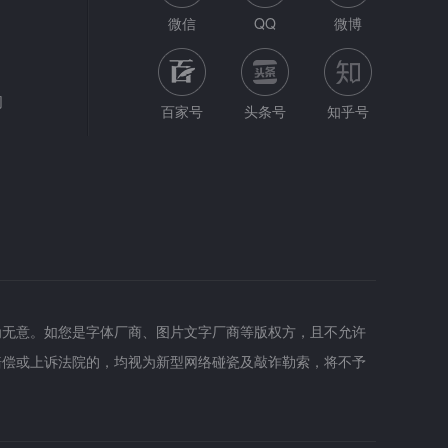
微信
QQ
微博
网
百家号
头条号
知乎号
为无意。如您是字体厂商、图片文字厂商等版权方，且不允许
赔偿或上诉法院的，均视为新型网络碰瓷及敲诈勒索，将不予