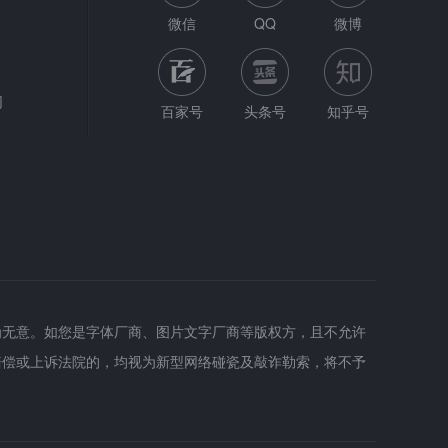
微信
QQ
微博
网
百家号
头条号
知乎号
为无意。如您是字体厂商、图片文字厂商等版权方，且不允许
赔偿或上诉法院的，均视为新型网络碰瓷及敲诈勒索，将不予