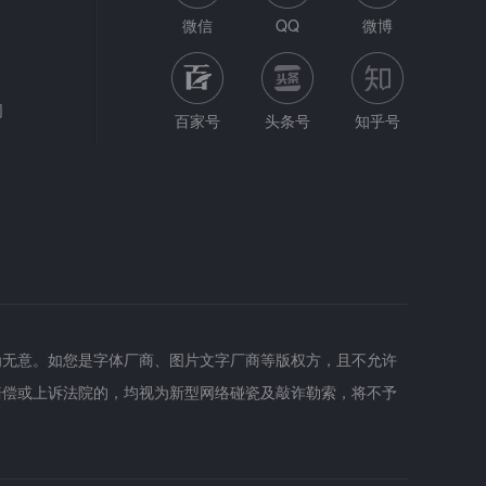
微信
QQ
微博
网
百家号
头条号
知乎号
为无意。如您是字体厂商、图片文字厂商等版权方，且不允许
赔偿或上诉法院的，均视为新型网络碰瓷及敲诈勒索，将不予