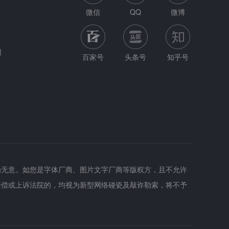
微信
QQ
微博
网
百家号
头条号
知乎号
为无意。如您是字体厂商、图片文字厂商等版权方，且不允许
赔偿或上诉法院的，均视为新型网络碰瓷及敲诈勒索，将不予