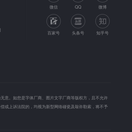
微信
QQ
微博
网
百家号
头条号
知乎号
为无意。如您是字体厂商、图片文字厂商等版权方，且不允许
赔偿或上诉法院的，均视为新型网络碰瓷及敲诈勒索，将不予