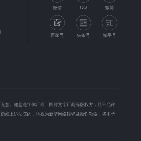
微信
QQ
微博
网
百家号
头条号
知乎号
为无意。如您是字体厂商、图片文字厂商等版权方，且不允许
赔偿或上诉法院的，均视为新型网络碰瓷及敲诈勒索，将不予