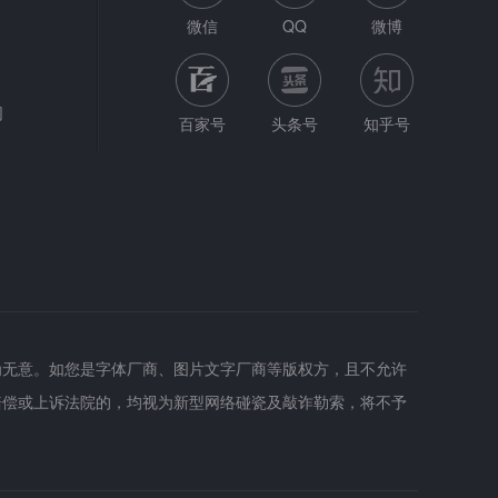
微信
QQ
微博
网
百家号
头条号
知乎号
为无意。如您是字体厂商、图片文字厂商等版权方，且不允许
赔偿或上诉法院的，均视为新型网络碰瓷及敲诈勒索，将不予