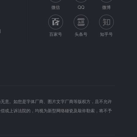
微信
QQ
微博
网
百家号
头条号
知乎号
为无意。如您是字体厂商、图片文字厂商等版权方，且不允许
赔偿或上诉法院的，均视为新型网络碰瓷及敲诈勒索，将不予