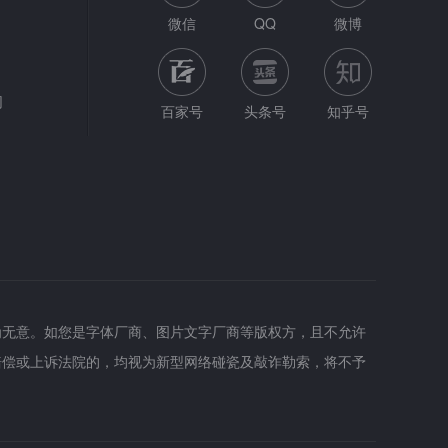
微信
QQ
微博
网
百家号
头条号
知乎号
为无意。如您是字体厂商、图片文字厂商等版权方，且不允许
赔偿或上诉法院的，均视为新型网络碰瓷及敲诈勒索，将不予