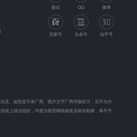
微信
QQ
微博
网
百家号
头条号
知乎号
为无意。如您是字体厂商、图片文字厂商等版权方，且不允许
赔偿或上诉法院的，均视为新型网络碰瓷及敲诈勒索，将不予