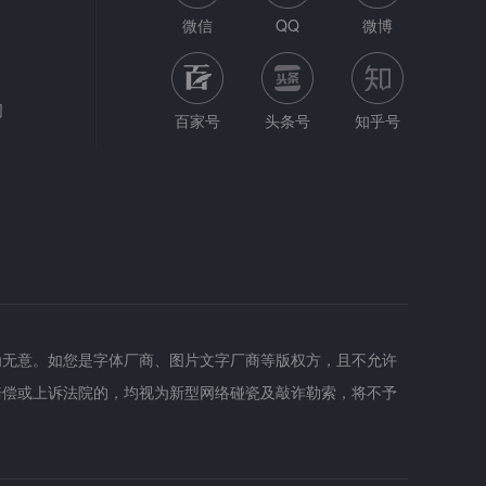
微信
QQ
微博
网
百家号
头条号
知乎号
为无意。如您是字体厂商、图片文字厂商等版权方，且不允许
赔偿或上诉法院的，均视为新型网络碰瓷及敲诈勒索，将不予