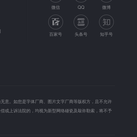
微信
QQ
微博
网
百家号
头条号
知乎号
为无意。如您是字体厂商、图片文字厂商等版权方，且不允许
赔偿或上诉法院的，均视为新型网络碰瓷及敲诈勒索，将不予